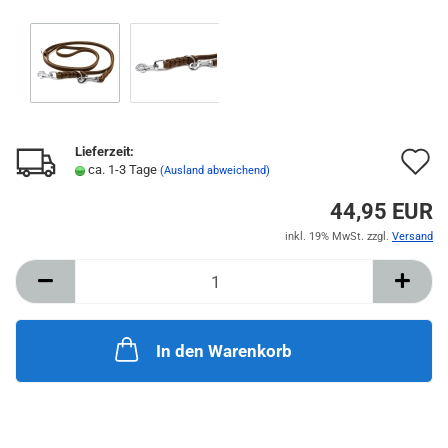
Lieferzeit:
A
ca. 1-3 Tage
(Ausland abweichend)
d
44,95 EUR
M
inkl. 19% MwSt. zzgl.
Versand
In den Warenkorb