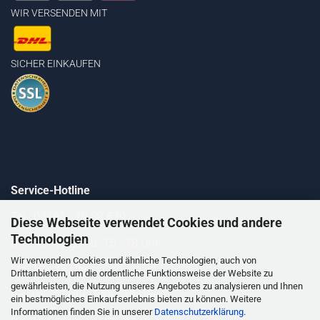
WIR VERSENDEN MIT
SICHER EINKAUFEN
Service-Hotline
Tel.: 02161 - 29 88 679
Diese Webseite verwendet Cookies und andere
Technologien
Di. 10 - 12 Uhr u. 15 - 18 Uhr
Wir verwenden Cookies und ähnliche Technologien, auch von
Mi. 10 - 13 Uhr
Drittanbietern, um die ordentliche Funktionsweise der Website zu
gewährleisten, die Nutzung unseres Angebotes zu analysieren und Ihnen
Do. 10 - 12 Uhr u. 15 - 18 Uhr
ein bestmögliches Einkaufserlebnis bieten zu können. Weitere
Informationen finden Sie in unserer
Datenschutzerklärung
.