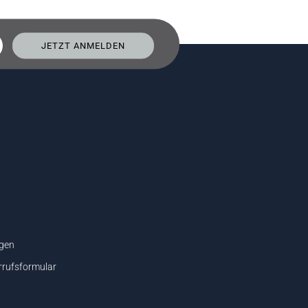
gen
rrufsformular