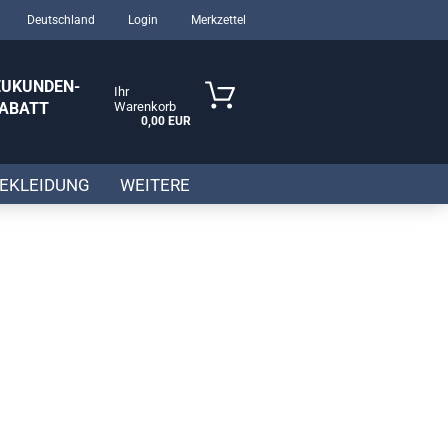
Deutschland
Login
Merkzettel
EUKUNDEN-
Ihr
ABATT
Warenkorb
0,00 EUR
das gesamte
ortiment
EKLEIDUNG
WEITERE
sen?