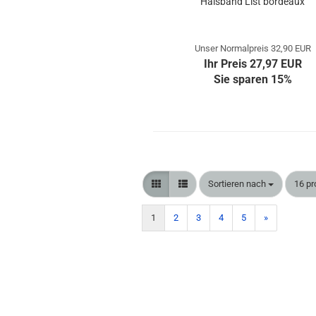
Halsband List bordeaux
Unser Normalpreis 32,90 EUR
Ihr Preis 27,97 EUR
Sie sparen 15%
Sortieren nach
pro S
Sortieren nach
16 pr
1
2
3
4
5
»