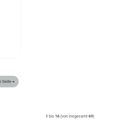
eite
o Seite
1
bis
16
(von insgesamt
69
)