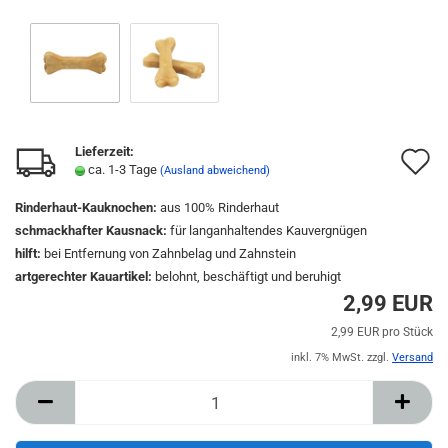
Lieferzeit:
A
ca. 1-3 Tage
(Ausland abweichend)
d
Rinderhaut-Kauknochen:
aus 100% Rinderhaut
M
schmackhafter Kausnack:
für langanhaltendes Kauvergnügen
hilft:
bei Entfernung von Zahnbelag und Zahnstein
artgerechter Kauartikel:
belohnt, beschäftigt und beruhigt
2,99 EUR
2,99 EUR pro Stück
inkl. 7% MwSt. zzgl.
Versand