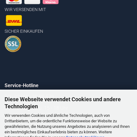
WIR VERSENDEN MIT
SICHER EINKAUFEN
Service-Hotline
Tel.: 02161 - 29 88 679
Diese Webseite verwendet Cookies und andere
Technologien
Di. 10 - 12 Uhr u. 15 - 18 Uhr
Wir verwenden Cookies und ähnliche Technologien, auch von
Mi. 10 - 13 Uhr
Drittanbietern, um die ordentliche Funktionsweise der Website zu
gewährleisten, die Nutzung unseres Angebotes zu analysieren und Ihnen
Do. 10 - 12 Uhr u. 15 - 18 Uhr
ein bestmögliches Einkaufserlebnis bieten zu können. Weitere