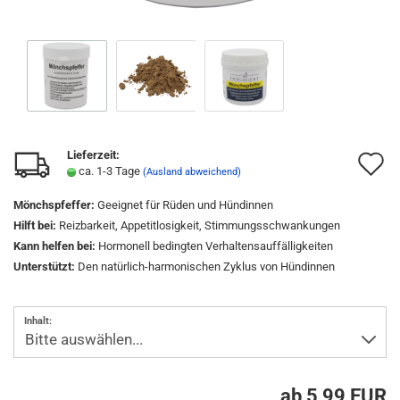
Lieferzeit:
A
ca. 1-3 Tage
(Ausland abweichend)
d
Mönchspfeffer:
Geeignet für Rüden und Hündinnen
M
Hilft bei:
Reizbarkeit, Appetitlosigkeit, Stimmungsschwankungen
Kann helfen bei:
Hormonell bedingten Verhaltensauffälligkeiten
Unterstützt:
Den natürlich-harmonischen Zyklus von Hündinnen
Inhalt:
ab 5,99 EUR