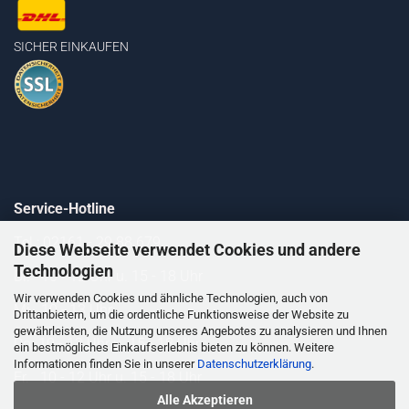
SICHER EINKAUFEN
Service-Hotline
Tel.: 02161 - 29 88 679
Diese Webseite verwendet Cookies und andere
Technologien
Di. 10 - 12 Uhr u. 15 - 18 Uhr
Wir verwenden Cookies und ähnliche Technologien, auch von
Mi. 10 - 13 Uhr
Drittanbietern, um die ordentliche Funktionsweise der Website zu
gewährleisten, die Nutzung unseres Angebotes zu analysieren und Ihnen
Do. 10 - 12 Uhr u. 15 - 18 Uhr
ein bestmögliches Einkaufserlebnis bieten zu können. Weitere
Informationen finden Sie in unserer
Datenschutzerklärung
.
Fr. 10 - 12 Uhr u. 15 - 18 Uhr
Alle Akzeptieren