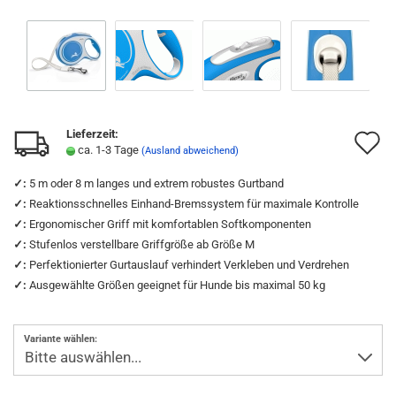
Lieferzeit:
A
ca. 1-3 Tage
(Ausland abweichend)
d
✓:
5 m oder 8 m langes und extrem robustes Gurtband
M
✓:
Reaktionsschnelles Einhand-Bremssystem für maximale Kontrolle
✓:
Ergonomischer Griff mit komfortablen Softkomponenten
✓:
Stufenlos verstellbare Griffgröße ab Größe M
✓:
Perfektionierter Gurtauslauf verhindert Verkleben und Verdrehen
✓:
Ausgewählte Größen geeignet für Hunde bis maximal 50 kg
Variante wählen: