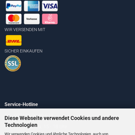
WIR VERSENDEN MIT
SICHER EINKAUFEN
Service-Hotline
Tel.: 02161 - 29 88 679
Diese Webseite verwendet Cookies und andere
Technologien
Di. 10 - 12 Uhr u. 15 - 18 Uhr
Wir verwenden Cookies und ähnliche Technologien, auch von