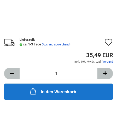
Lieferzeit:
A
ca. 1-3 Tage
(Ausland abweichend)
d
35,49 EUR
M
inkl. 19% MwSt. zzgl.
Versand
In den Warenkorb