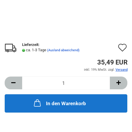
Lieferzeit:
A
ca. 1-3 Tage
(Ausland abweichend)
d
35,49 EUR
M
inkl. 19% MwSt. zzgl.
Versand
In den Warenkorb