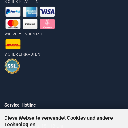
SICHER BEZAHLEN
WIR VERSENDEN MIT
SICHER EINKAUFEN
Service-Hotline
Tel.: 02161 - 29 88 679
Diese Webseite verwendet Cookies und andere
Technologien
Di. 10 - 12 Uhr u. 15 - 18 Uhr