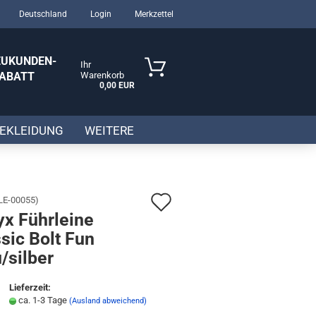
Deutschland
Login
Merkzettel
EUKUNDEN-
Ihr
ABATT
Warenkorb
0,00 EUR
das gesamte
ortiment
EKLEIDUNG
WEITERE
Auf
LE-00055
)
yx Führleine
den
sen?
sic Bolt Fun
Merkzettel
/silber
Lieferzeit:
ca. 1-3 Tage
(Ausland abweichend)