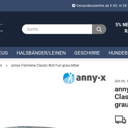
Versandkostenfrei ab € 69,- in DE
Lieferland
5% N
Suche...
R
auf 
E-Mail
S
EUG
HALSBÄNDER/LEINEN
GESCHIRRE
HUNDEB
Passwort
»
en
annyx Führleine Classic Bolt Fun grau/silber
(Art.Nr.:
Konto erstellen
ann
Passwort verges
Clas
grau