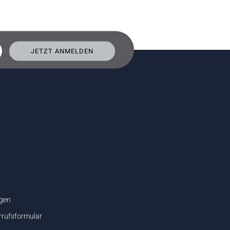
gen
rrufsformular